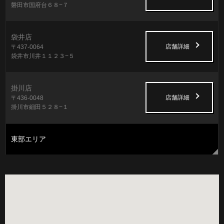
磐田市国府台６８−７
袋井店
店舗詳細
〒437-0064
袋井市川井１１２３−５
掛川店
店舗詳細
〒436-0048
掛川市細田５２８−１
東部エリア