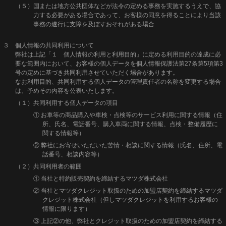
（５）国または地方公共団体などが法令の定める事務を実施するうえで、協
力する必要がある場合であって、お客様の同意を得ることにより当該
事務の遂行に支障を及ぼすおそれがある場合
３ 個人情報の共同利用について
弊社は上記「１ 個人情報の利用と利用目的」に定める利用目的の達成に必
要な範囲内において、お客様の個人データを個人情報保護法第27条第5項第3
号の定めに基づき共同利用させていただく場合があります。
なお利用目的、共同利用する個人データの管理責任者の名称を変更する場合
は、予めその内容を公表いたします。
（１）共同利用する個人データの項目
① お車等の商品購入や車検・点検等のサービス利用に関する情報（住
所、氏名、電話番号、購入車両に関する情報、点検・整備履歴に
関する情報等）
② 弊社にお寄せいただいた苦情・相談に関する情報（氏名、住所、電
話番号、相談内容等）
（２）共同利用者の範囲
① 当社と特約販売契約を締結するマツダ株式会社
② 当社とマツダクレジット取扱のための加盟店契約を締結するマツダ
クレジット株式会社（但しマツダクレジットを利用するお客様の
情報に限ります）
③ 上記②の他、弊社とクレジット取扱のための加盟店契約を締結する