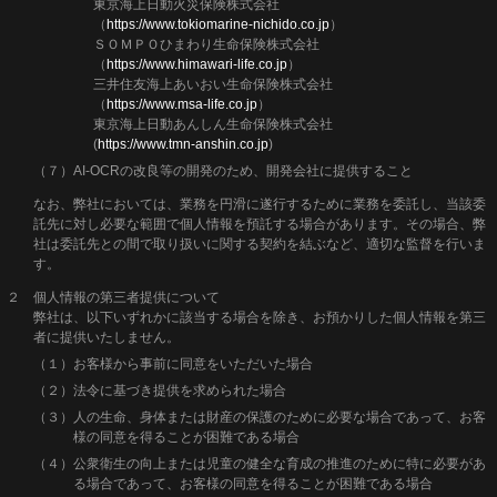
東京海上日動火災保険株式会社
（
https://www.tokiomarine-nichido.co.jp
）
ＳＯＭＰＯひまわり生命保険株式会社
（
https://www.himawari-life.co.jp
）
三井住友海上あいおい生命保険株式会社
（
https://www.msa-life.co.jp
）
東京海上日動あんしん生命保険株式会社
(
https://www.tmn-anshin.co.jp
)
（７）AI-OCRの改良等の開発のため、開発会社に提供すること
なお、弊社においては、業務を円滑に遂行するために業務を委託し、当該委
託先に対し必要な範囲で個人情報を預託する場合があります。その場合、弊
社は委託先との間で取り扱いに関する契約を結ぶなど、適切な監督を行いま
す。
２ 個人情報の第三者提供について
弊社は、以下いずれかに該当する場合を除き、お預かりした個人情報を第三
者に提供いたしません。
（１）お客様から事前に同意をいただいた場合
（２）法令に基づき提供を求められた場合
（３）人の生命、身体または財産の保護のために必要な場合であって、お客
様の同意を得ることが困難である場合
（４）公衆衛生の向上または児童の健全な育成の推進のために特に必要があ
る場合であって、お客様の同意を得ることが困難である場合