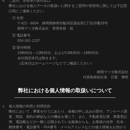
６ ご質問、苦情等の受付窓口
弊社における個人データの取扱いに関するご質問や苦情等に関しては下記窓
口宛にご連絡ください。
① 住所
〒422－8004 静岡県静岡市駿河区国吉田1丁目20番28号
静岡マツダ株式会社 管理本部 宛
② 電話番号
054-261-1237
③ 受付時間
10時00分～12時30分、および13時30分～18時35分
会社指定休日は除きます。
（定休日はホームページなどでご確認ください）
静岡マツダ株式会社
代表取締役社長 日置 輝明
弊社における個人情報の取扱いについて
１ 個人情報の利用と利用目的
弊社において、事業を行うにあたり、各種の申し込みの受付、アンケート調
査、商談、契約の締結などの機会を通じて、また、不動産登記簿、商業登記
簿、電話帳などの一般に公開されている媒体からも、お客様の住所・氏名・
郵便番号・電話番号・FAX番号・メールアドレスなどの個人情報をお預かり