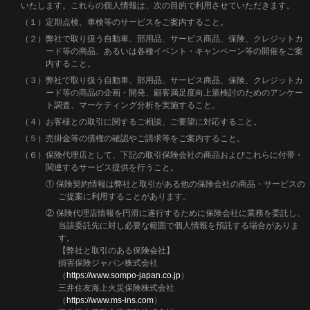
いたします。これらの個人情報は、次の目的で利用させていただきます。
（１）定期点検、車検等のサービスをご案内すること。
（２）弊社で取り扱う自動車、部用品、サービス商品、保険、クレジットカ
ード等の商品、あるいは各種イベント・キャンペーン等の開催をご案
内すること。
（３）弊社で取り扱う自動車、部用品、サービス商品、保険、クレジットカ
ード等の商品の企画・開発、顧客満足度向上策検討のためのアンケー
ト調査、マーケティング分析を実施すること。
（４）お客様との取引に関するご相談、ご要望に対応すること。
（５）売掛金等の債権の確認やご請求等をご案内すること。
（６）保険代理店として、下記の取引保険会社の商品およびこれらに付帯・
関連するサービス提供を行うこと。
① 保険契約情報は弊社と取引がある他の保険会社の商品・サービスの
ご提案に利用することがあります。
② 保険代理店情報を円滑に遂行するために保険会社に業務を委託し、
当該委託先に対し必要な範囲で個人情報を預託する場合がありま
す。
【弊社と取引のある保険会社】
損害保険ジャパン株式会社
（
https://www.sompo-japan.co.jp
）
三井住友海上火災保険株式会社
（
https://www.ms-ins.com
）