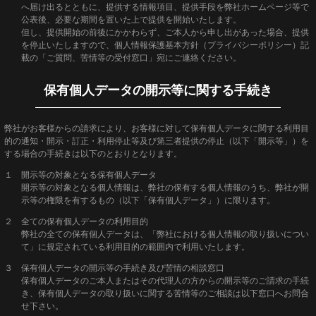
へ届け出るとともに、提供する情報項目、提供手段を弊社ホームページ等で
公表後、必要な期間を置いた上で提供を開始いたします。
但し、提供開始の前後にかかわらず、ご本人から申し出があった場合、提供
を停止いたしますので、個人情報保護基本方針（プライバシーポリシー）記
載の「ご質問、苦情等の受付窓口」宛にご連絡ください。
保有個人データの開示等に関する手続き
弊社がお客様からの請求により、お客様に対して保有個人データに関する利用目
的の通知・開示・訂正・利用停止等及び第三者提供の停止（以下「開示等」）を
する場合の手続きは以下のとおりとなります。
１ 開示等の対象となる保有個人データ
開示等の対象となる個人情報は、弊社の保有する個人情報のうち、弊社が開
示等の権限を有するもの（以下「保有個人データ」）に限ります。
２ 全ての保有個人データの利用目的
弊社の全ての保有個人データは、「弊社における個人情報の取り扱いについ
て」に規定されている利用目的の範囲内で利用いたします。
３ 保有個人データの開示等の手続き及び苦情の相談窓口
保有個人データのご本人またはその代理人の方からの開示等のご請求の手続
き、保有個人データの取り扱いに関する苦情等のご相談は以下窓口へお問合
せ下さい。