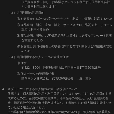
信用販売会社（但し、お客様がクレジット利用する信用販売会社
との共同利用に限ります）
（３）共同利用の利用目的
① お客様から弊社へお寄せいただいたご相談・ご要望に対応するため
② 商品企画、開発、宣伝、販売・サービス活動、品質向上、リコール
対応に利用するため
③ 商品企画、開発、お客様満足度向上策検討に必要なアンケート調査
を実施するため
④ お客様と共同利用者との取引に関する与信判断および与信後の管理
のため
（４）共同利用する個人データの管理責任者
① 住所
〒422－8004 静岡県静岡市駿河区国吉田1丁目20番28号
② 個人データの管理責任者
静岡マツダ株式会社 代表取締役社長 日置 輝明
４ オプトアウトによる個人情報の第三者提供について
前記「１ 個人情報の利用と利用目的」の（１）から（６）の利用目的を達
成するために、必要な範囲で自動車、部用品等の製造元、及び信用販売会
社、損害保険会社等の弊社業務提携先へ、お預かりした個人情報を提供させ
ていただく場合があります。
この場合個人情報保護法第27条第2項の定めに基づき、個人情報保護委員会