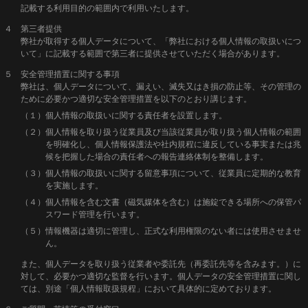
記載する利用目的の範囲内で利用いたします。
４ 第三者提供
弊社が取得する個人データについて、「弊社における個人情報の取扱いにつ
いて」に記載する範囲で第三者に提供させていただく場合があります。
５ 安全管理措置に関する事項
弊社は、個人データについて、漏えい、滅失又はき損の防止等、その管理の
ために必要かつ適切な安全管理措置を以下のとおり講じます。
（１）個人情報の取扱いに関する責任者を設置します。
（２）個人情報を取り扱う従業員及び当該従業員が取り扱う個人情報の範囲
を明確化し、個人情報保護法や社内規程に違反している事実または兆
候を把握した場合の責任者への報告連絡体制を整備します。
（３）個人情報の取扱いに関する留意事項について、従業員に定期的な教育
を実施します。
（４）個人情報を含む文書（磁気媒体を含む）は施錠できる場所への保管パ
スワード管理を行います。
（５）情報機器は適切に管理し、正式な利用権限のない者には使用させませ
ん。
また、個人データを取り扱う従業者や委託先（再委託先等を含みます。）に
対して、必要かつ適切な監督を行います。個人データの安全管理措置に関し
ては、別途「個人情報取扱規程」において具体的に定めております。