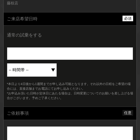
藤枝店
ご来店希望日時
必須
通常の試乗をする
*本日より4日後から1週間までが申し込み可能となります。それ以外の日程をご希望の場
合には、直接店舗までお電話にてお申し込みください。
*お申込み頂いた日時が定休日にあたる場合は、日時変更についてのお願いを差し上げる場
合がございます。予めご了承ください。
ご依頼事項
任意