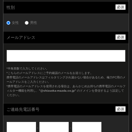
性別
必須
女性
男性
メールアドレス
必須
*半角英数で入力してください。
*こちらのメールアドレスにご予約確認のメールをお送りします。
携帯電話のメールアドレスはフィルタリングされ届かない場合があるため、極力PC用のメ
ールアドレスをご入力ください。
*携帯電話のメールアドレスを使用される場合は、あらかじめお持ちの携帯電話のメールフ
ィルター機能を利用し、
”@shizuoka-mazda.co.jp”
のドメインを受信するよう設定して
ください。
ご連絡先電話番号
必須
-
-