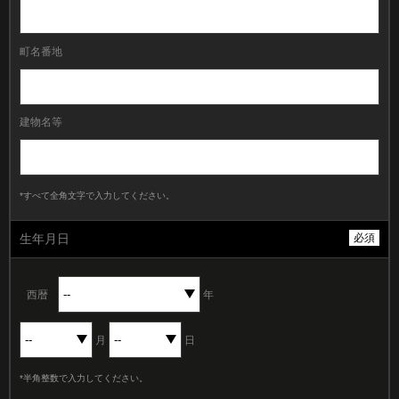
町名番地
建物名等
*すべて全角文字で入力してください。
生年月日
必須
西暦
年
月
日
*半角整数で入力してください。