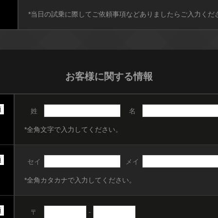
*当日の試乗に際してご依頼事項などありましたらご入力くだ
お客様に関する情報
須
姓
名
*全角文字で入力してください。
須
セイ
メイ
*全角カタカナで入力してください。
須
-
〒