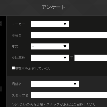
アンケート
意
メーカー
車種名
年式
年
次回車検
現在車を所有していない
店舗名
意
スタッフ名
*お付合いのある店舗・スタッフがあればご回答ください