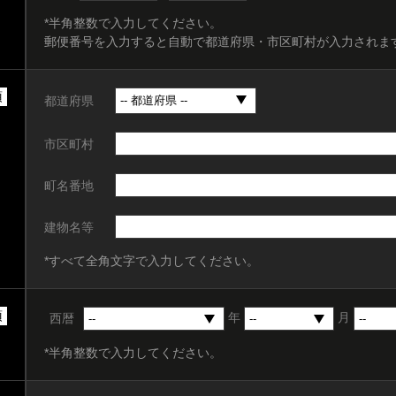
*半角整数で入力してください。
郵便番号を入力すると自動で都道府県・市区町村が入力されま
須
都道府県
市区町村
町名番地
建物名等
*すべて全角文字で入力してください。
須
年
月
西暦
*半角整数で入力してください。