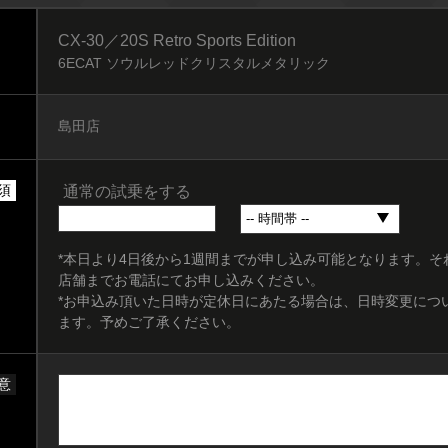
CX-30／20S Retro Sports Edition
6ECAT ソウルレッドクリスタルメタリック
島田店
須
通常の試乗をする
*本日より4日後から1週間までが申し込み可能となります。
店舗までお電話にてお申し込みください。
*お申込み頂いた日時が定休日にあたる場合は、日時変更につ
ます。予めご了承ください。
意