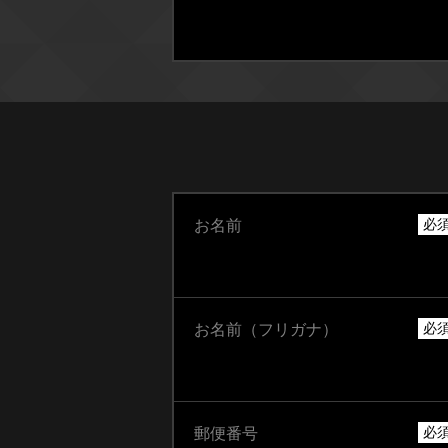
必
お名前
必
お名前（フリガナ）
必
郵便番号