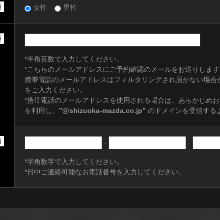
須
女性
男性
須
*半角英数で入力してください。
*こちらのメールアドレスにご予約確認のメールをお送りします
携帯電話のメールアドレスはフィルタリングされ届かない場合
をご入力ください。
*携帯電話のメールアドレスを使用される場合は、あらかじめ
を利用し、
”@shizuoka-mazda.co.jp”
のドメインを受信する
須
-
-
*半角数字で入力してください。
*日中ご連絡可能なお電話番号を入力してください。