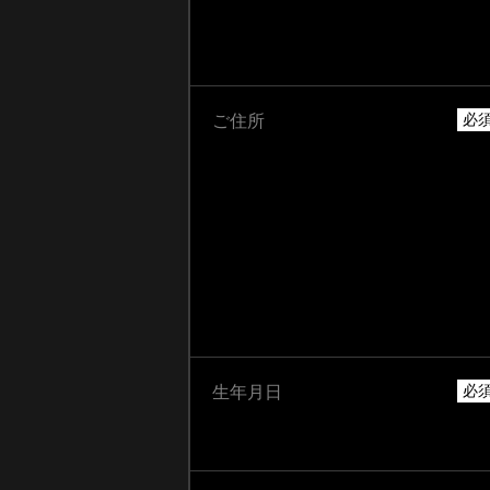
必
ご住所
必
生年月日